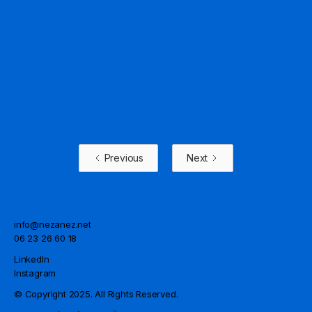
DEEP RUST - AIX MARSEILLE UNIVERSITÉ
Previous
Next
info@nezanez.net
06 23 26 60 18
LinkedIn
Instagram
©
© Copyright 2025. All Rights Reserved.
s
s