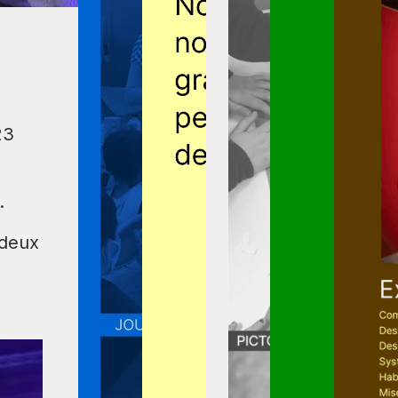
23
.
 deux