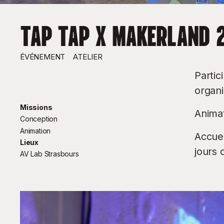
TAP TAP X MAKERLAND 
ÉVÉNEMENT
ATELIER
Parti
organi
Missions
Animat
Conception
Animation
Accuei
Lieux
jours
AV Lab Strasbours